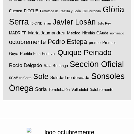
Glòria
Cuenca
FICCUE
Filmoteca de Castilla y León
Gil Parrondo
Serra
Javier Losán
IBICINE
imán
Julio Rey
Marta Jaumandreu
México
MADRIFF
Nicolás GAude
nominado
Pedro Estepa
octubremente
premio
Premios
Quique Peinado
Goya
Puebla Film Festival
Sección Oficial
Rocío Delgado
Sala Berlanga
Sonsoles
Sole
Soledad no deseada
SGAE en Corto
Ónega
Soria
Torrelobatón
Valladolid
öctubremente