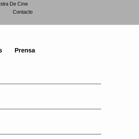
stra De Cine
Contacto
s
Prensa