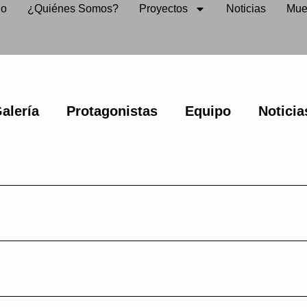
io
¿Quiénes Somos?
Proyectos
Noticias
Mue
alería
Protagonistas
Equipo
Noticia