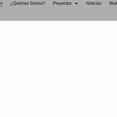
io
¿Quiénes Somos?
Proyectos
Noticias
Mue