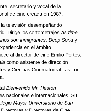
te, secretario y vocal de la
onal de cine creada en 1987.
 y la televisión desempeñando
id. Dirige los cortometrajes
As time
inos son inmigrantes
,
Deep Soria
y
periencia en el ámbito
ce al director de cine Emilio Portes.
ela
como asistente de dirección
tes y Ciencias Cinematográficas con
a.
tal
Bienvenido Mr. Heston
es nacionales e internacionales. Su
olegio Mayor Universitario de San
Directoras y Directores de Cine,