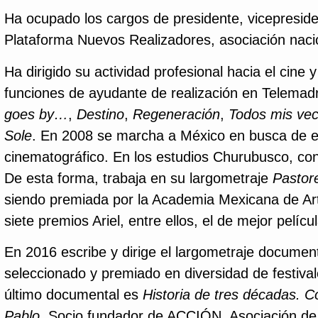
Ha ocupado los cargos de presidente, vicepresiden
Plataforma Nuevos Realizadores, asociación naci
Ha dirigido su actividad profesional hacia el cine
funciones de ayudante de realización en Telemadr
goes by…
,
Destino
,
Regeneración
,
Todos mis vec
Sole
. En 2008 se marcha a México en busca de ex
cinematográfico. En los estudios Churubusco, cono
De esta forma, trabaja en su largometraje
Pastor
siendo premiada por la Academia Mexicana de Ar
siete premios Ariel, entre ellos, el de mejor películ
En 2016 escribe y dirige el largometraje documen
seleccionado y premiado en diversidad de festival
último documental es
Historia de tres décadas. C
Pablo
. Socio fundador de ACCIÓN, Asociación de 