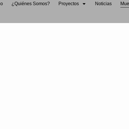
io
¿Quiénes Somos?
Proyectos
Noticias
Mue