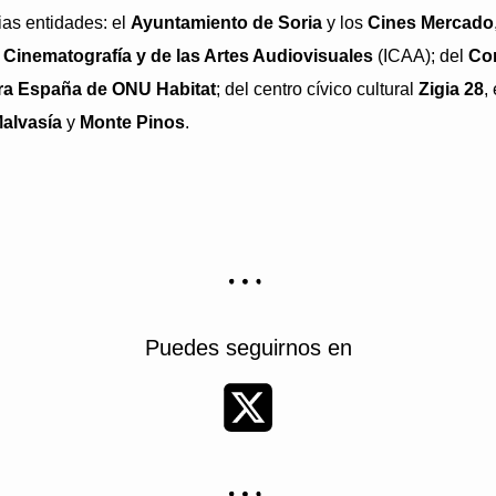
ias entidades: el
Ayuntamiento de Soria
y los
Cines Mercado
la Cinematografía y de las Artes Audiovisuales
(ICAA); del
Con
ara España de ONU Habitat
;
del centro cívico cultural
Zigia 28
,
alvasía
y
Monte Pinos
.
Puedes seguirnos en