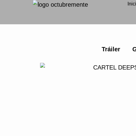
Inic
Tráiler
G