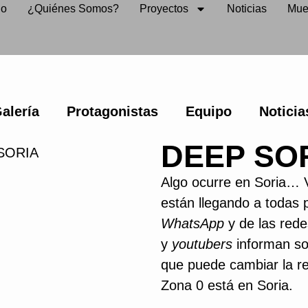
io
¿Quiénes Somos?
Proyectos
Noticias
Mue
alería
Protagonistas
Equipo
Noticia
DEEP SO
Algo ocurre en Soria… V
están llegando a todas 
WhatsApp
y de las rede
y
youtubers
informan so
que puede cambiar la re
Zona 0 está en Soria.