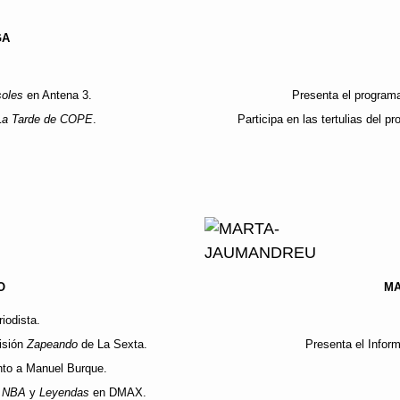
GA
soles
en Antena 3.
Presenta el progra
La Tarde de COPE
.
Participa en las tertulias del 
O
MA
iodista.
isión
Zapeando
de La Sexta.
Presenta el Inform
nto a Manuel Burque.
n NBA
y
Leyendas
en DMAX.