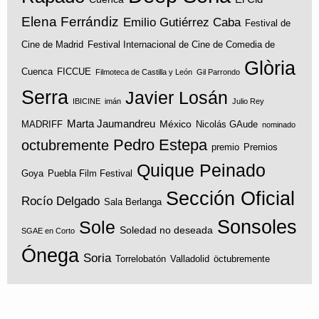
Elena Ferrándiz
Emilio Gutiérrez Caba
Festival de
Cine de Madrid
Festival Internacional de Cine de Comedia de
Glòria
Cuenca
FICCUE
Filmoteca de Castilla y León
Gil Parrondo
Serra
Javier Losán
IBICINE
imán
Julio Rey
Marta Jaumandreu
México
MADRIFF
Nicolás GAude
nominado
Pedro Estepa
octubremente
premio
Premios
Quique Peinado
Goya
Puebla Film Festival
Sección Oficial
Rocío Delgado
Sala Berlanga
Sonsoles
Sole
Soledad no deseada
SGAE en Corto
Ónega
Soria
Torrelobatón
Valladolid
öctubremente