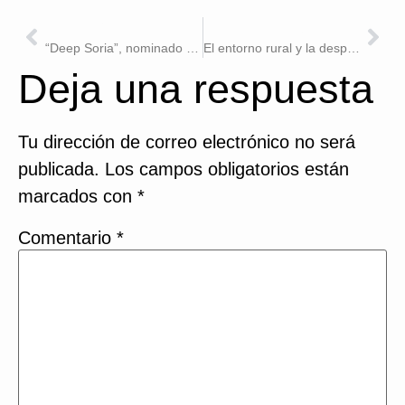
ANTERIOR
SIGUIENTE
“Deep Soria”, nominado en el Puebla Film Festival
El entorno rural y la despoblación, protagonistas de DEEP SORIA en las Jornadas Romanas de Valeria
Deja una respuesta
Tu dirección de correo electrónico no será
publicada.
Los campos obligatorios están
marcados con
*
Comentario
*