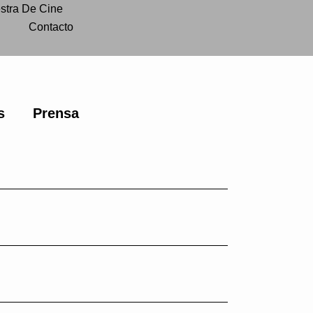
stra De Cine
Contacto
s
Prensa