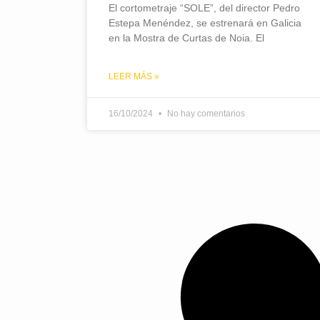
El cortometraje “SOLE”, del director Pedro
Estepa Menéndez, se estrenará en Galicia
en la Mostra de Curtas de Noia. El
LEER MÁS »
16/10/2024
No hay comentarios