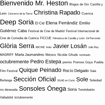
Bienvenido Mr. Heston
Blogos de Oro
Castilla y
Christina Rapado
Cuenca
León
Cencerro de la Tierra
Deep Soria
Elena Ferrándiz
Emilio
El Cid
Gutiérrez Caba
Festival de Cine de Madrid
Festival Internacional de
Cine de Comedia de Cuenca
FICCUE
Filmoteca de Castilla y León
Gil Parrondo
Glòria Serra
Javier Losán
IBICINE
imán
Julio Rey
Marta Jaumandreu
México
MADRIFF
Nicolás GAude
nominado
Pedro Estepa
octubremente
premio
Premios Goya
Puebla
Quique Peinado
Rocío Delgado
Film Festival
Sala
Sección Oficial
Sole
Soledad
Berlanga
SGAE en Corto
Sonsoles Ónega
Soria
no deseada
Torrelobatón
Valladolid
öctubremente