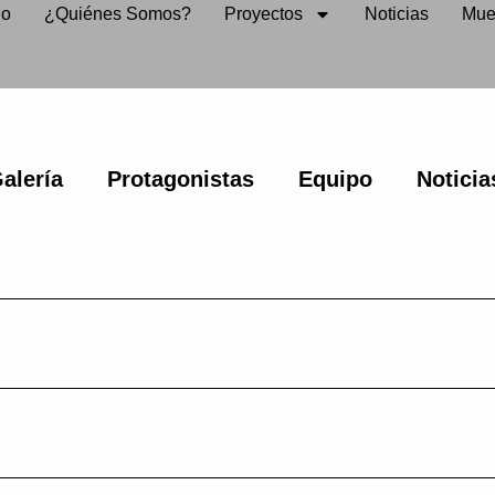
io
¿Quiénes Somos?
Proyectos
Noticias
Mue
alería
Protagonistas
Equipo
Noticia