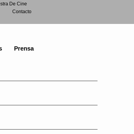
stra De Cine
Contacto
s
Prensa