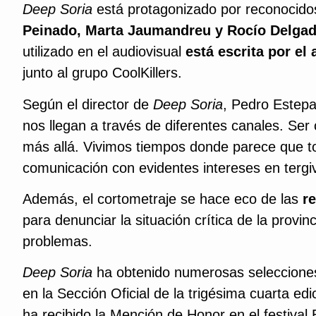
Deep Soria
está protagonizado por reconocidos
Peinado, Marta Jaumandreu y Rocío Delga
utilizado en el audiovisual
está escrita por e
junto al grupo CoolKillers.
Según el director de
Deep Soria
, Pedro Estepa,
nos llegan a través de diferentes canales. Ser
más allá. Vivimos tiempos donde parece que t
comunicación con evidentes intereses en tergiv
Además, el cortometraje se hace eco de las
r
para denunciar la situación crítica de la provi
problemas.
Deep Soria
ha obtenido numerosas selecciones
en la Sección Oficial de la trigésima cuarta 
ha recibido la Mención de Honor en el festival 