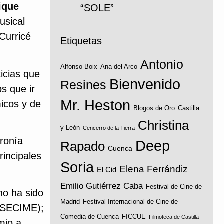
ique
“SOLE”
usical
Curricé
Etiquetas
Antonio
Alfonso Boix
Ana del Arco
ticias que
Bienvenido
Resines
s que ir
Mr. Heston
icos y de
Blogos de Oro
Castilla
Christina
y León
Cencerro de la Tierra
ironía
Deep
Rapado
Cuenca
rincipales
Soria
Elena Ferrándiz
El Cid
Emilio Gutiérrez Caba
Festival de Cine de
no ha sido
Madrid
Festival Internacional de Cine de
 (SECIME);
Comedia de Cuenca
FICCUE
Filmoteca de Castilla
mio a