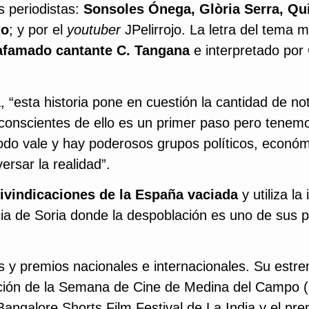
 periodistas:
Sonsoles Ónega, Glòria Serra, Qu
do
; y por el
youtuber
JPelirrojo. La letra del tema m
l afamado cantante C. Tangana
e interpretado por 
 “esta historia pone en cuestión la cantidad de no
 conscientes de ello es un primer paso pero tenemo
odo vale y hay poderosos grupos políticos, económ
ersar la realidad”.
eivindicaciones de la España vaciada
y utiliza la 
ncia de Soria donde la despoblación es uno de sus p
 y premios nacionales e internacionales. Su estre
edición de la Semana de Cine de Medina del Campo
Bangalore Shorts Film Festival de La India y el pre