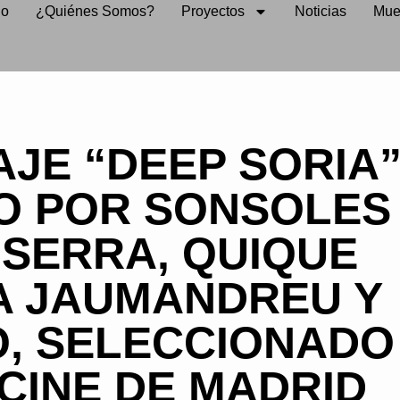
io
¿Quiénes Somos?
Proyectos
Noticias
Mue
JE “DEEP SORIA”
O POR SONSOLES
 SERRA, QUIQUE
A JAUMANDREU Y
, SELECCIONADO
 CINE DE MADRID