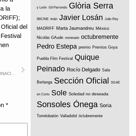
Glòria Serra
a la
y León
Gil Parrondo
Javier Losán
ADRIFF);
IBICINE
imán
Julio Rey
Oficial del
Marta Jaumandreu
México
MADRIFF
Festival
octubremente
Nicolás GAude
nominado
amen
Pedro Estepa
premio
Premios Goya
Quique
Puebla Film Festival
GUIENTE
Peinado
Rocío Delgado
Sala
“DEEP SORIA”, EN SECCIÓN OFICIAL DEL FESTIVAL INTERNACIONAL DE CORTOMETRAJES DE ALMASSORA
Sección Oficial
Berlanga
SGAE
Sole
Soledad no deseada
en Corto
Sonsoles Ónega
on
*
Soria
Torrelobatón
Valladolid
öctubremente