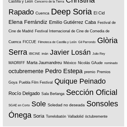
Castilla y León
Cencerro de la Tierra
Deep Soria
Rapado
El Cid
Cuenca
Elena Ferrándiz
Emilio Gutiérrez Caba
Festival de
Cine de Madrid
Festival Internacional de Cine de Comedia de
Glòria
Cuenca
FICCUE
Filmoteca de Castilla y León
Gil Parrondo
Serra
Javier Losán
IBICINE
imán
Julio Rey
Marta Jaumandreu
México
MADRIFF
Nicolás GAude
nominado
Pedro Estepa
octubremente
premio
Premios
Quique Peinado
Goya
Puebla Film Festival
Sección Oficial
Rocío Delgado
Sala Berlanga
Sonsoles
Sole
Soledad no deseada
SGAE en Corto
Ónega
Soria
Torrelobatón
Valladolid
öctubremente