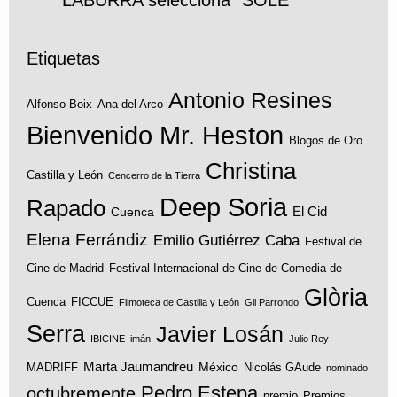
Etiquetas
Antonio Resines
Alfonso Boix
Ana del Arco
Bienvenido Mr. Heston
Blogos de Oro
Christina
Castilla y León
Cencerro de la Tierra
Deep Soria
Rapado
El Cid
Cuenca
Elena Ferrándiz
Emilio Gutiérrez Caba
Festival de
Cine de Madrid
Festival Internacional de Cine de Comedia de
Glòria
Cuenca
FICCUE
Filmoteca de Castilla y León
Gil Parrondo
Serra
Javier Losán
IBICINE
imán
Julio Rey
Marta Jaumandreu
México
MADRIFF
Nicolás GAude
nominado
Pedro Estepa
octubremente
premio
Premios