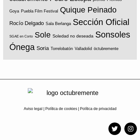
Quique Peinado
Goya
Puebla Film Festival
Sección Oficial
Rocío Delgado
Sala Berlanga
Sonsoles
Sole
Soledad no deseada
SGAE en Corto
Ónega
Soria
Torrelobatón
Valladolid
öctubremente
Aviso legal
|
Política de cookies
|
Política de privacidad