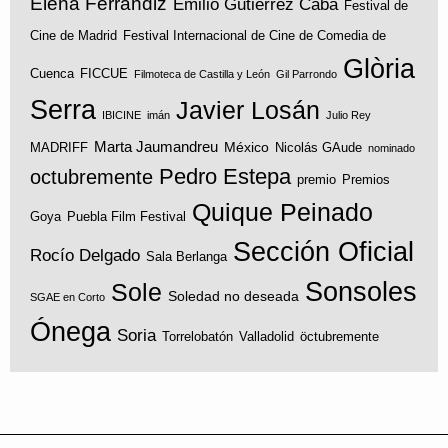
Elena Ferrándiz
Emilio Gutiérrez Caba
Festival de
Cine de Madrid
Festival Internacional de Cine de Comedia de
Glòria
Cuenca
FICCUE
Filmoteca de Castilla y León
Gil Parrondo
Serra
Javier Losán
IBICINE
imán
Julio Rey
Marta Jaumandreu
México
MADRIFF
Nicolás GAude
nominado
Pedro Estepa
octubremente
premio
Premios
Quique Peinado
Goya
Puebla Film Festival
Sección Oficial
Rocío Delgado
Sala Berlanga
Sonsoles
Sole
Soledad no deseada
SGAE en Corto
Ónega
Soria
Torrelobatón
Valladolid
öctubremente