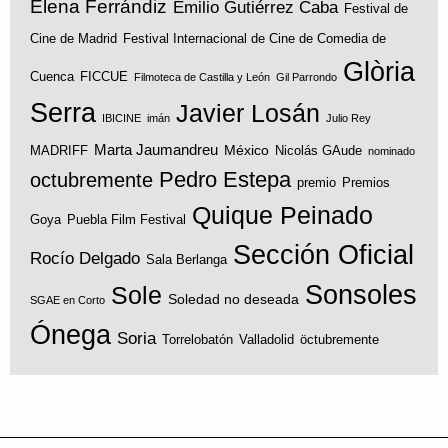
Elena Ferrándiz
Emilio Gutiérrez Caba
Festival de
Cine de Madrid
Festival Internacional de Cine de Comedia de
Glòria
Cuenca
FICCUE
Filmoteca de Castilla y León
Gil Parrondo
Serra
Javier Losán
IBICINE
imán
Julio Rey
Marta Jaumandreu
México
MADRIFF
Nicolás GAude
nominado
Pedro Estepa
octubremente
premio
Premios
Quique Peinado
Goya
Puebla Film Festival
Sección Oficial
Rocío Delgado
Sala Berlanga
Sonsoles
Sole
Soledad no deseada
SGAE en Corto
Ónega
Soria
Torrelobatón
Valladolid
öctubremente