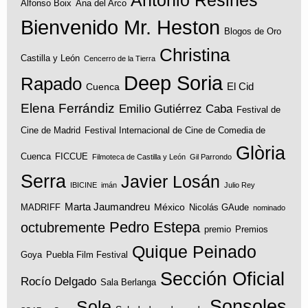
Alfonso Boix
Ana del Arco
Bienvenido Mr. Heston
Blogos de Oro
Christina
Castilla y León
Cencerro de la Tierra
Deep Soria
Rapado
El Cid
Cuenca
Elena Ferrándiz
Emilio Gutiérrez Caba
Festival de
Cine de Madrid
Festival Internacional de Cine de Comedia de
Glòria
Cuenca
FICCUE
Filmoteca de Castilla y León
Gil Parrondo
Serra
Javier Losán
IBICINE
imán
Julio Rey
Marta Jaumandreu
México
MADRIFF
Nicolás GAude
nominado
Pedro Estepa
octubremente
premio
Premios
Quique Peinado
Goya
Puebla Film Festival
Sección Oficial
Rocío Delgado
Sala Berlanga
Sonsoles
Sole