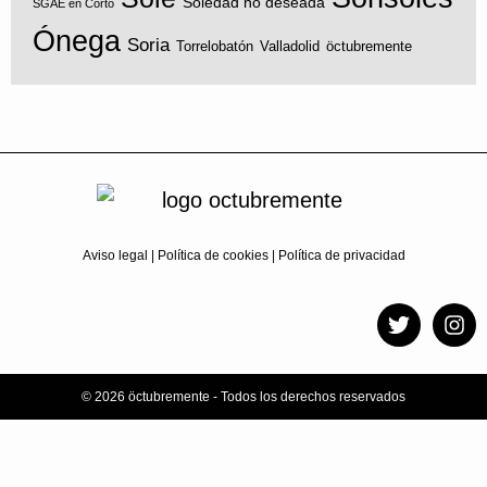
Soledad no deseada
SGAE en Corto
Ónega
Soria
Torrelobatón
Valladolid
öctubremente
Aviso legal
|
Política de cookies
|
Política de privacidad
© 2026 öctubremente - Todos los derechos reservados