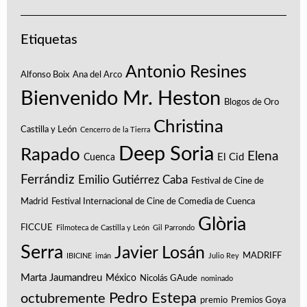
Etiquetas
Antonio Resines
Alfonso Boix
Ana del Arco
Bienvenido Mr. Heston
Blogos de Oro
Christina
Castilla y León
Cencerro de la Tierra
Deep Soria
Rapado
Elena
El Cid
Cuenca
Ferrándiz
Emilio Gutiérrez Caba
Festival de Cine de
Madrid
Festival Internacional de Cine de Comedia de Cuenca
Glòria
FICCUE
Filmoteca de Castilla y León
Gil Parrondo
Serra
Javier Losán
MADRIFF
IBICINE
imán
Julio Rey
Marta Jaumandreu
México
Nicolás GAude
nominado
Pedro Estepa
octubremente
premio
Premios Goya