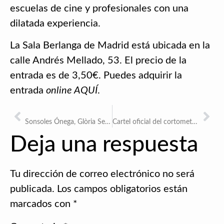
escuelas de cine y profesionales con una
dilatada experiencia.
La Sala Berlanga de Madrid está ubicada en la
calle Andrés Mellado, 53. El precio de la
entrada es de 3,50€. Puedes adquirir la
entrada
online
AQUÍ
.
ANTERIOR
SIGUIENTE
Sonsoles Ónega, Glòria Serra, Quique Peinado, Marta Jaumandreu y Rocío Delgado protagonizan el cortometraje «Deep Soria» que se estrenará en la Sección Oficial de la 34ª Semana de Cine de Medina del Campo
Cartel oficial del cortometraje «Deep Soria»
Deja una respuesta
Tu dirección de correo electrónico no será
publicada.
Los campos obligatorios están
marcados con
*