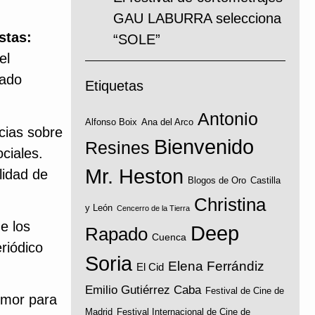
GAU LABURRA selecciona
stas:
“SOLE”
el
mado
Etiquetas
Antonio
Alfonso Boix
Ana del Arco
cias sobre
Bienvenido
Resines
ciales.
Mr. Heston
lidad de
Blogos de Oro
Castilla
Christina
y León
Cencerro de la Tierra
e los
Deep
Rapado
Cuenca
riódico
Soria
Elena Ferrándiz
El Cid
Emilio Gutiérrez Caba
Festival de Cine de
humor para
Madrid
Festival Internacional de Cine de