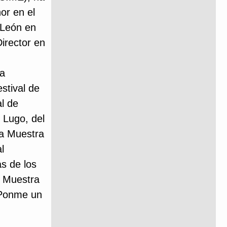
or en el
y León en
Director en
ra
stival de
l de
 Lugo, del
la Muestra
l
s de los
a Muestra
s Ponme un