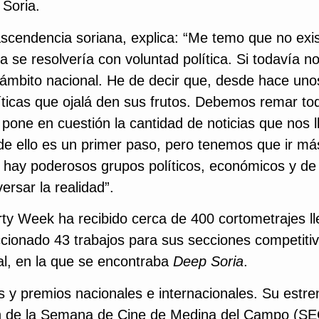
 Soria.
ascendencia soriana, explica: “Me temo que no exi
a se resolvería con voluntad política. Si todavía n
 ámbito nacional. He de decir que, desde hace un
ticas que ojalá den sus frutos. Debemos remar to
 pone en cuestión la cantidad de noticias que nos 
de ello es un primer paso, pero tenemos que ir más
 hay poderosos grupos políticos, económicos y de
ersar la realidad”.
orty Week ha recibido cerca de 400 cortometrajes l
ccionado 43 trabajos para sus secciones competiti
al, en la que se encontraba
Deep Soria
.
y premios nacionales e internacionales. Su estre
ción de la Semana de Cine de Medina del Campo (S