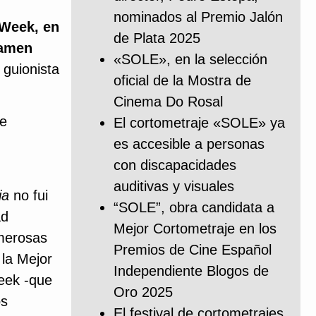
nominados al Premio Jalón
 Week, en
de Plata 2025
tamen
«SOLE», en la selección
 guionista
oficial de la Mostra de
Cinema Do Rosal
se
El cortometraje «SOLE» ya
es accesible a personas
con discapacidades
auditivas y visuales
ia
no fui
“SOLE”, obra candidata a
ad
Mejor Cortometraje en los
umerosas
Premios de Cine Español
la Mejor
Independiente Blogos de
eek -que
Oro 2025
os
El festival de cortometrajes