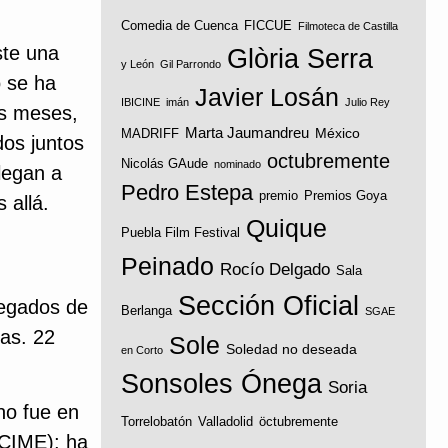
Comedia de Cuenca
FICCUE
Filmoteca de Castilla
ste una
Glòria Serra
y León
Gil Parrondo
o se ha
Javier Losán
IBICINE
imán
Julio Rey
os meses,
Marta Jaumandreu
México
MADRIFF
dos juntos
octubremente
Nicolás GAude
nominado
llegan a
Pedro Estepa
premio
Premios Goya
 allá.
Quique
Puebla Film Festival
Peinado
Rocío Delgado
Sala
Sección Oficial
legados de
Berlanga
SGAE
vas. 22
Sole
Soledad no deseada
en Corto
Sonsoles Ónega
Soria
no fue en
Torrelobatón
Valladolid
öctubremente
ECIME); ha